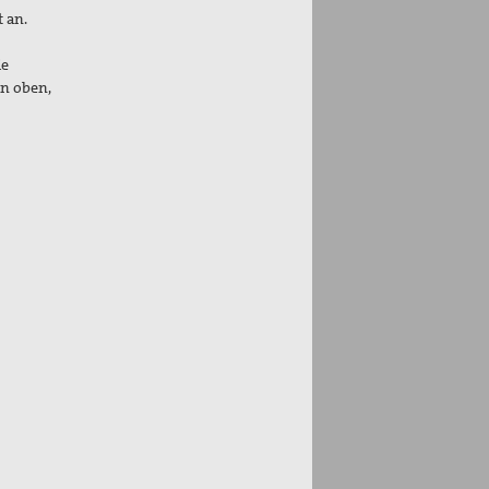
t an.
ie
on oben,