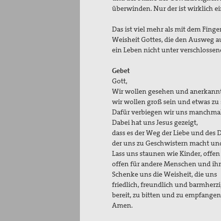
überwinden. Nur der ist wirklich e
Das ist viel mehr als mit dem Finge
Weisheit Gottes, die den Ausweg a
ein Leben nicht unter verschloss
Gebet
Gott,
Wir wollen gesehen und anerkann
wir wollen groß sein und etwas zu
Dafür verbiegen wir uns manchmal 
Dabei hat uns Jesus gezeigt,
dass es der Weg der Liebe und des D
der uns zu Geschwistern macht und 
Lass uns staunen wie Kinder, offe
offen für andere Menschen und ihr
Schenke uns die Weisheit, die uns
friedlich, freundlich und barmherzig
bereit, zu bitten und zu empfangen
Amen.