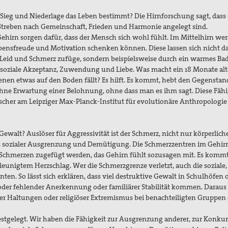
z, Sieg und Niederlage das Leben bestimmt? Die Hirnforschung sagt, dass
 Streben nach Gemeinschaft, Frieden und Harmonie angelegt sind.
irn sorgen dafür, dass der Mensch sich wohl fühlt. Im Mittelhirn we
ebensfreude und Motivation schenken können. Diese lassen sich nicht d
 Leid und Schmerz zufüge, sondern beispielsweise durch ein warmes Ba
h soziale Akzeptanz, Zuwendung und Liebe. Was macht ein 18 Monate alt
nen etwas auf den Boden fällt? Es hilft. Es kommt, hebt den Gegenstan
ne Erwartung einer Belohnung, ohne dass man es ihm sagt. Diese Fähi
scher am Leipziger Max-Planck-Institut für evolutionäre Anthropologie
ewalt? Auslöser für Aggressivität ist der Schmerz, nicht nur körperlich
is sozialer Ausgrenzung und Demütigung. Die Schmerzzentren im Gehir
Schmerzen zugefügt werden, das Gehirn fühlt sozusagen mit. Es kommt
leunigtem Herzschlag. Wer die Schmerzgrenze verletzt, auch die soziale, 
nten. So lässt sich erklären, dass viel destruktive Gewalt in Schulhöfen 
der fehlender Anerkennung oder familiärer Stabilität kommen. Daraus
mer Haltungen oder religiöser Extremismus bei benachteiligten Gruppen e
stgelegt. Wir haben die Fähigkeit zur Ausgrenzung anderer, zur Konkur