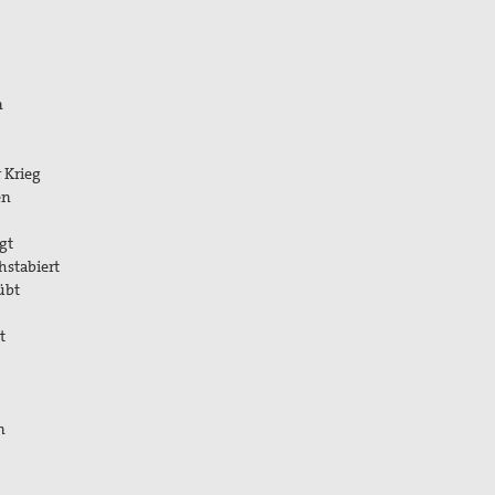
n
 Krieg
en
gt
hstabiert
übt
t
n