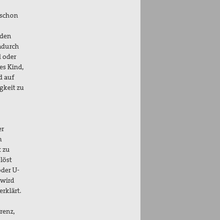
 schon
rden
adurch
d oder
es Kind,
d auf
gkeit zu
er
n
 zu
löst
oder U-
 wird
rklärt.
renz,