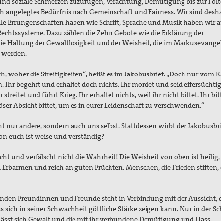
 und soziale Schmerzen zuzufügen, Verachtung, Demütigung bis zur Folt
ch angelegtes Bedürfnis nach Gemeinschaft und Fairness. Wir sind desh
relle Errungenschaften haben wie Schrift, Sprache und Musik haben wir 
echtssysteme. Dazu zählen die Zehn Gebote wie die Erklärung der
ie Haltung der Gewaltlosigkeit und der Weisheit, die im Markusevang
 werden.
, woher die Streitigkeiten“, heißt es im Jakobusbrief. „Doch nur vom 
. Ihr begehrt und erhaltet doch nichts. Ihr mordet und seid eifersüchti
treitet und führt Krieg. Ihr erhaltet nichts, weil ihr nicht bittet. Ihr bi
öser Absicht bittet, um es in eurer Leidenschaft zu verschwenden.“
ht nur andere, sondern auch uns selbst. Stattdessen wirbt der Jakobusb
on euch ist weise und verständig?
cht und verfälscht nicht die Wahrheit! Die Weisheit von oben ist heilig,
oll Erbarmen und reich an guten Früchten.
Menschen, die Frieden stiften,
enden Freundinnen und Freunde steht in Verbindung mit der Aussicht, d
ss sich in seiner Schwachheit göttliche Stärke zeigen kann. Nur in der 
t lässt sich Gewalt und die mit ihr verbundene Demütigung und Hass