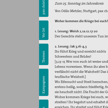
pax christi
Zum 25. Sonntag im Jahreskreis
Von Odilo Metzler, Stuttgart, pax c
Woher kommen die Kriege bei euch
Vor Ort
1. Lesung: Weish 2,1a.12.17-20
Der Gerechte steht unserem Tun 
2. Lesung: Jak 3,16-4,3
Ihr führt Krieg und erreicht nichts
Themen
Schwestern und Brüder!
[3,13-15 Wer von euch ist weise und
Lebens vorweisen. Wenn ihr aber bi
verfälscht nicht die Wahrheit! Das 
teuflische Weisheit.]
Kampagnen
Wo Eifersucht und Streit herrschen
erstens heilig, sodann friedfertig,
sie heuchelt nicht. Die Frucht der G
Woher kommen Kriege bei euch, woh
streiten? Ihr begehrt und erhaltet
erreichen. Ihr streitet und führt Kri