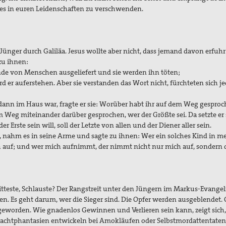
m es in euren Leidenschaften zu verschwenden.
 Jünger durch Galiläa. Jesus wollte aber nicht, dass jemand davon erfuh
zu ihnen:
de von Menschen ausgeliefert und sie werden ihn töten;
d er auferstehen. Aber sie verstanden das Wort nicht, fürchteten sich j
dann im Haus war, fragte er sie: Worüber habt ihr auf dem Weg gesproc
 Weg miteinander darüber gesprochen, wer der Größte sei. Da setzte er s
r Erste sein will, soll der Letzte von allen und der Diener aller sein.
tte, nahm es in seine Arme und sagte zu ihnen: Wer ein solches Kind in 
uf; und wer mich aufnimmt, der nimmt nicht nur mich auf, sondern d
 Fitteste, Schlauste? Der Rangstreit unter den Jüngern im Markus-Evange
en. Es geht darum, wer die Sieger sind. Die Opfer werden ausgeblendet. O
eworden. Wie gnadenlos Gewinnen und Verlieren sein kann, zeigt sich
Machtphantasien entwickeln bei Amokläufen oder Selbstmordattentaten