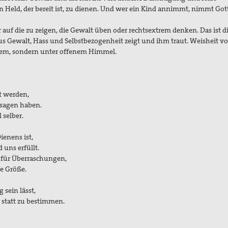
in Held, der bereit ist, zu dienen. Und wer ein Kind annimmt, nimmt Got
r auf die zu zeigen, die Gewalt üben oder rechtsextrem denken. Das ist d
us Gewalt, Hass und Selbstbezogenheit zeigt und ihm traut. Weisheit v
enem, sondern unter offenem Himmel.
t werden,
 sagen haben.
selber.
ienens ist,
uns erfüllt.
n für Überraschungen,
e Größe.
 sein lässt,
 statt zu bestimmen.