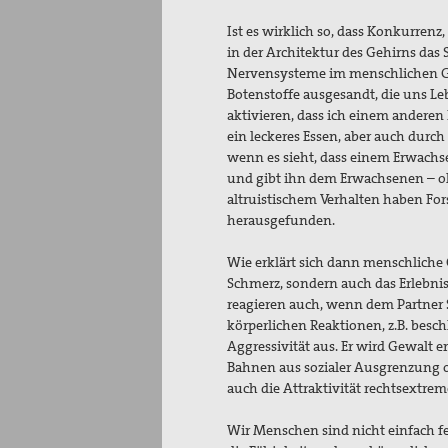
Ist es wirklich so, dass Konkurren
in der Architektur des Gehirns das
Nervensysteme im menschlichen Geh
Botenstoffe ausgesandt, die uns L
aktivieren, dass ich einem anderen
ein leckeres Essen, aber auch durc
wenn es sieht, dass einem Erwachse
und gibt ihn dem Erwachsenen – oh
altruistischem Verhalten haben For
herausgefunden.
Wie erklärt sich dann menschliche G
Schmerz, sondern auch das Erlebn
reagieren auch, wenn dem Partner 
körperlichen Reaktionen, z.B. besch
Aggressivität aus. Er wird Gewalt er
Bahnen aus sozialer Ausgrenzung o
auch die Attraktivität rechtsextre
Wir Menschen sind nicht einfach fe