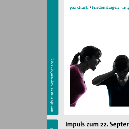
pax christi
›
Friedensfragen
›
Imp
Impuls zum 22. September 2024
Impuls zum 22. Septe