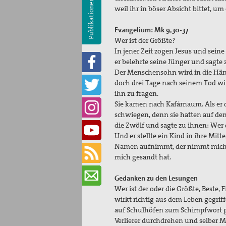
Publikationen
weil ihr in böser Absicht bittet, u
Evangelium: Mk 9,30-37
Wer ist der Größte?
In jener Zeit zogen Jesus und seine
er belehrte seine Jünger und sagte 
Der Menschensohn wird in die Hän
doch drei Tage nach seinem Tod wir
ihn zu fragen.
Sie kamen nach Kafárnaum. Als er 
schwiegen, denn sie hatten auf dem
die Zwölf und sagte zu ihnen: Wer de
Und er stellte ein Kind in ihre Mi
Namen aufnimmt, der nimmt mich a
mich gesandt hat.
Gedanken zu den Lesungen
Wer ist der oder die Größte, Beste,
wirkt richtig aus dem Leben gegriff
auf Schulhöfen zum Schimpfwort g
Verlierer durchdrehen und selber 