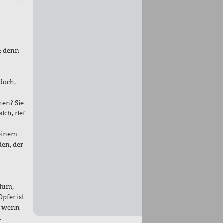
r; denn
edoch,
hen? Sie
ich, rief
meinem
en, der
lium,
pfer ist
, wenn
.