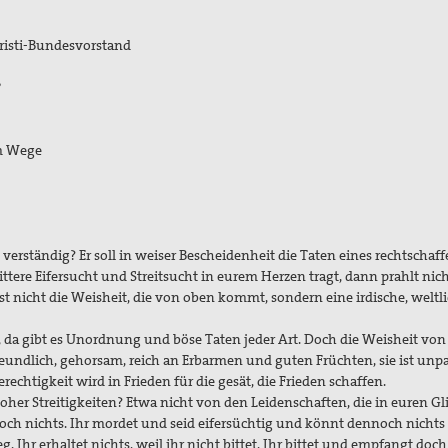
hristi-Bundesvorstand
?
im Wege
 verständig? Er soll in weiser Bescheidenheit die Taten eines rechtschaf
ttere Eifersucht und Streitsucht in eurem Herzen tragt, dann prahlt nic
ist nicht die Weisheit, die von oben kommt, sondern eine irdische, weltli
, da gibt es Unordnung und böse Taten jeder Art. Doch die Weisheit von
 freundlich, gehorsam, reich an Erbarmen und guten Früchten, sie ist unpa
erechtigkeit wird in Frieden für die gesät, die Frieden schaffen.
er Streitigkeiten? Etwa nicht von den Leidenschaften, die in euren Gl
 doch nichts. Ihr mordet und seid eifersüchtig und könnt dennoch nichts
eg. Ihr erhaltet nichts, weil ihr nicht bittet. Ihr bittet und empfangt doch