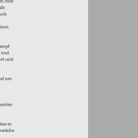
er, zum
alb
auch
elium
Kampf
g und
ttet und
rief um
 ernten
ass er
Schwäche