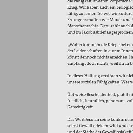
die Fähigkeit, anderen körperliche
Krieg. Wir haben auch ein biologis
fähig, zu lernen. So wie wir kultu
Errungenschaften wie Moral- und R
Menschenrechte. Dazu zählt auch d
und im Jakobusbrief angesprochen
„Woher kommen die Kriege bei euch
der Leidenschaften in eurem Innern
könnt dennoch nichts erreichen. Ihr s
empfangt doch nichts, weil ihr in b
In dieser Haltung zerstören wir nic
unsere sozialen Fähigkeiten: Wer v
Übt weise Bescheidenheit, prahlt ni
friedlich, freundlich, gehorsam, v
Gerechtigkeit.
Das Wort Jesu an seine konkurrier
selbst Gewalt erleiden wird und da
und der Stärke der Gewaltlosigkei