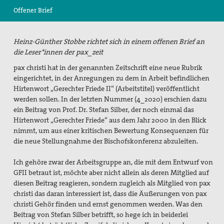
Offener Brief
Suche
Heinz-Günther Stobbe richtet sich in einem offenen Brief an
die Leser*innen der pax_zeit
pax christi hat in der genannten Zeitschrift eine neue Rubrik
eingerichtet, in der Anregungen zu dem in Arbeit befindlichen
Hirtenwort „Gerechter Friede II“ (Arbeitstitel) veröffentlicht
werden sollen. In der letzten Nummer (4_2020) erschien dazu
ein Beitrag von Prof. Dr. Stefan Silber, der noch einmal das
Hirtenwort „Gerechter Friede“ aus dem Jahr 2000 in den Blick
nimmt, um aus einer kritischen Bewertung Konsequenzen für
die neue Stellungnahme der Bischofskonferenz abzuleiten.
Ich gehöre zwar der Arbeitsgruppe an, die mit dem Entwurf von
GFII betraut ist, möchte aber nicht allein als deren Mitglied auf
diesen Beitrag reagieren, sondern zugleich als Mitglied von pax
christi das daran interessiert ist, dass die Äußerungen von pax
christi Gehör finden und ernst genommen werden. Was den
Beitrag von Stefan Silber betrifft, so hege ich in beiderlei