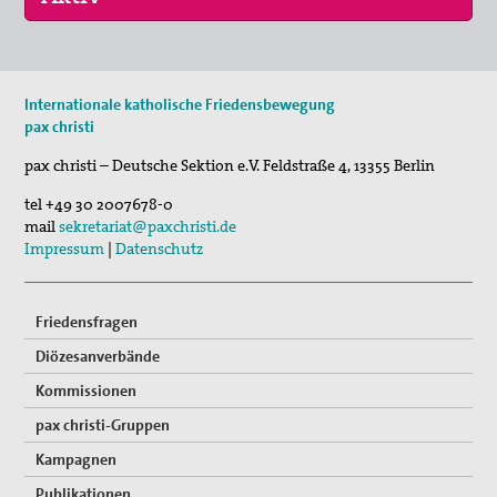
29. Aug 2026
Internationale katholische Friedensbewegung
Fahradpilgertour 2026
pax christi
01. Sep 2026
pax christi – Deutsche Sektion e.V.
Feldstraße 4
,
13355
Berlin
Programm der VHS und des Essener Friedensforu…
tel
+49 30 2007678-0
mail
sekretariat@paxchristi.de
Impressum
|
Datenschutz
Friedensfragen
Diözesanverbände
Kommissionen
pax christi-Gruppen
Kampagnen
Publikationen