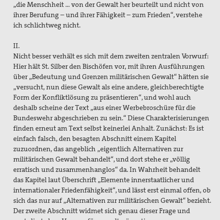
„die Menschheit … von der Gewalt her beurteilt und nicht von
ihrer Berufung – und ihrer Fähigkeit – zum Frieden“, verstehe
ich schlichtweg nicht.
II.
Nicht besser verhält es sich mit dem zweiten zentralen Vorwurf:
Hier hält St. Silber den Bischöfen vor, mit ihren Ausführungen
über „Bedeutung und Grenzen militärischen Gewalt“ hätten sie
„versucht, nun diese Gewalt als eine andere, gleichberechtigte
Form der Konfliktlösung zu präsentieren“, und wohl auch
deshalb scheine der Text „aus einer Werbebroschüre für die
Bundeswehr abgeschrieben zu sein.“ Diese Charakterisierungen
finden erneut am Text selbst keinerlei Anhalt. Zunächst: Es ist
einfach falsch, den besagten Abschnitt einem Kapitel
zuzuordnen, das angeblich „eigentlich Alternativen zur
militärischen Gewalt behandelt“, und dort stehe er „völlig
erratisch und zusammenhanglos“ da. In Wahrheit behandelt
das Kapitel laut Überschrift „Elemente innerstaatlicher und
internationaler Friedenfähigkeit“, und lässt erst einmal offen, ob
sich das nur auf „Alternativen zur militärischen Gewalt“ bezieht.
Der zweite Abschnitt widmet sich genau dieser Frage und