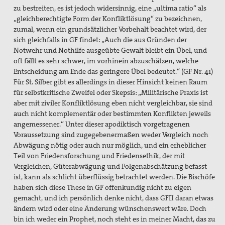
zu bestreiten, es ist jedoch widersinnig, eine „ultima ratio“ als
„gleichberechtigte Form der Konfliktlösung“ zu bezeichnen,
zumal, wenn ein grundsätzlicher Vorbehalt beachtet wird, der
sich gleichfalls in GF findet: „Auch die aus Gründen der
Notwehr und Nothilfe ausgeübte Gewalt bleibt ein Übel, und
oft fällt es sehr schwer, im vorhinein abzuschätzen, welche
Entscheidung am Ende das geringere Übel bedeutet.“ (GF Nr. 41)
Für St. Silber gibt es allerdings in dieser Hinsicht keinen Raum
für selbstkritische Zweifel oder Skepsis: „Militärische Praxis ist
aber mit ziviler Konfliktlösung eben nicht vergleichbar, sie sind
auch nicht komplementär oder bestimmten Konflikten jeweils
angemessener.“ Unter dieser apodiktisch vorgetragenen
Voraussetzung sind zugegebenermaßen weder Vergleich noch
Abwägung nötig oder auch nur möglich, und ein erheblicher
Teil von Friedensforschung und Friedensethik, der mit
Vergleichen, Güterabwägung und Folgenabschätzung befasst
ist, kann als schlicht überflüssig betrachtet werden. Die Bischöfe
haben sich diese These in GF offenkundig nicht zu eigen
gemacht, und ich persönlich denke nicht, dass GFII daran etwas
ändern wird oder eine Änderung wünschenswert wäre. Doch
bin ich weder ein Prophet, noch steht es in meiner Macht, das zu