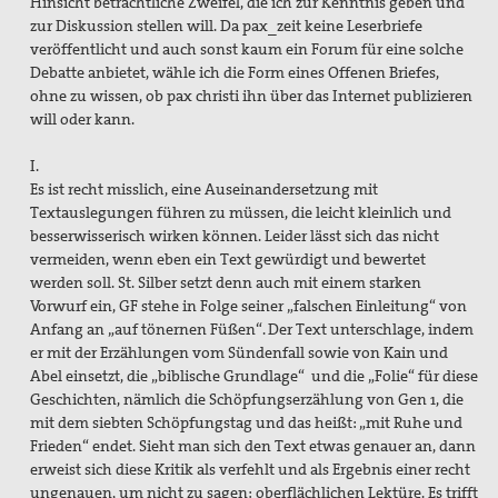
Hinsicht beträchtliche Zweifel, die ich zur Kenntnis geben und
zur Diskussion stellen will. Da pax_zeit
keine Leserbriefe
veröffentlicht und auch sonst kaum ein Forum für eine solche
Debatte anbietet, wähle ich die Form eines Offenen Briefes,
ohne zu wissen, ob pax christi ihn über das Internet publizieren
will oder kann.
I.
Es ist recht misslich, eine Auseinandersetzung mit
Textauslegungen führen zu müssen, die leicht kleinlich und
besserwisserisch wirken können. Leider lässt sich das nicht
vermeiden, wenn eben ein Text gewürdigt und bewertet
werden soll. St. Silber setzt denn auch mit einem starken
Vorwurf ein, GF stehe in Folge seiner „falschen Einleitung“ von
Anfang an „auf tönernen Füßen“. Der Text unterschlage, indem
er mit der Erzählungen vom Sündenfall sowie von Kain und
Abel einsetzt, die „biblische Grundlage“ und die „Folie“ für diese
Geschichten, nämlich die Schöpfungserzählung von Gen 1, die
mit dem siebten Schöpfungstag und das heißt: „mit Ruhe und
Frieden“ endet. Sieht man sich den Text etwas genauer an, dann
erweist sich diese Kritik als verfehlt und als Ergebnis einer recht
ungenauen, um nicht zu sagen: oberflächlichen Lektüre. Es trifft