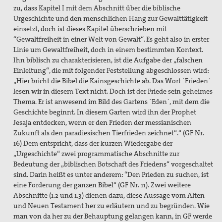
zu, dass Kapitel I mit dem Abschnitt über die biblische
Urgeschichte und den menschlichen Hang zur Gewalttätigkeit
einsetzt, doch ist dieses Kapitel überschrieben mit
“Gewaltfreiheit in einer Welt von Gewalt“. Es geht also in erster
Linie um Gewaltfreiheit, doch in einem bestimmten Kontext.
Ihn biblisch zu charakterisieren, ist die Aufgabe der „falschen
Einleitung“, die mit folgender Feststellung abgeschlossen wird:
„Hier bricht die Bibel die Kainsgeschichte ab. Das Wort `Frieden´
lesen wir in diesem Text nicht. Doch ist der Friede sein geheimes
Thema. Er ist anwesend im Bild des Gartens `Eden´, mit dem die
Geschichte beginnt. In diesem Garten wird ihn der Prophet
Jesaja entdecken, wenn er den Frieden der messianischen
Zukunft als den paradiesischen Tierfrieden zeichnet“.“ (GF Nr.
16) Dem entspricht, dass der kurzen Wiedergabe der
„Urgeschichte“ zwei programmatische Abschnitte zur
Bedeutung der „biblischen Botschaft des Friedens“ vorgeschaltet
sind. Darin heißt es unter anderem: “Den Frieden zu suchen, ist
eine Forderung der ganzen Bibel“ (GF Nr. 11). Zwei weitere
Abschnitte (1.2 und 1.3) dienen dazu, diese Aussage vom Alten
und Neuen Testament her zu erläutern und zu begründen. Wie
man von da her zu der Behauptung gelangen kann, in GF werde