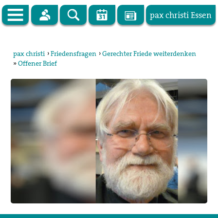
pax christi Essen
Zur Startseite
pax christi
›
Friedensfragen
›
Gerechter Friede weiterdenken
»
Offener Brief
pax christi Deutsche Sektion
Vor Ort
Themen
Kampagnen
Publikationen
Facebook
Kontakt
Impressum