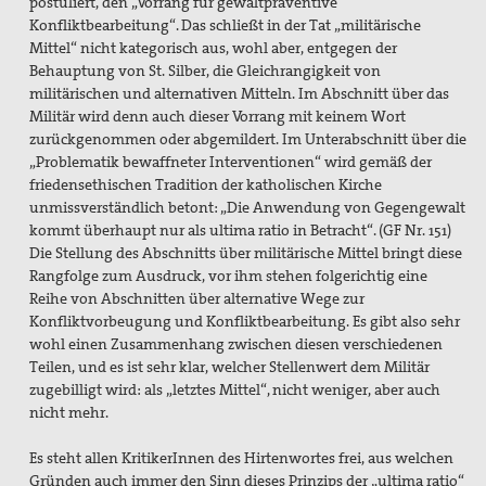
postuliert, den „Vorrang für gewaltpräventive
Konfliktbearbeitung“. Das schließt in der Tat „militärische
Mittel“ nicht kategorisch aus, wohl aber, entgegen der
Behauptung von St. Silber, die Gleichrangigkeit von
militärischen und alternativen Mitteln. Im Abschnitt über das
Militär wird denn auch dieser Vorrang mit keinem Wort
zurückgenommen oder abgemildert. Im Unterabschnitt über die
„Problematik bewaffneter Interventionen“ wird gemäß der
friedensethischen Tradition der katholischen Kirche
unmissverständlich betont: „Die Anwendung von Gegengewalt
kommt überhaupt nur als ultima ratio in Betracht“. (GF Nr. 151)
Die Stellung des Abschnitts über militärische Mittel bringt diese
Rangfolge zum Ausdruck, vor ihm stehen folgerichtig eine
Reihe von Abschnitten über alternative Wege zur
Konfliktvorbeugung und Konfliktbearbeitung. Es gibt also sehr
wohl einen Zusammenhang zwischen diesen verschiedenen
Teilen, und es ist sehr klar, welcher Stellenwert dem Militär
zugebilligt wird: als „letztes Mittel“, nicht weniger, aber auch
nicht mehr.
Es steht allen KritikerInnen des Hirtenwortes frei, aus welchen
Gründen auch immer den Sinn dieses Prinzips der „ultima ratio“