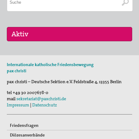
29. Aug 2026
Internationale katholische Friedensbewegung
Fahradpilgertour 2026
pax christi
01. Sep 2026
pax christi – Deutsche Sektion e.V.
Feldstraße 4
,
13355
Berlin
Programm der VHS und des Essener Friedensforu…
tel
+49 30 2007678-0
mail
sekretariat@paxchristi.de
Impressum
|
Datenschutz
Friedensfragen
Diözesanverbände