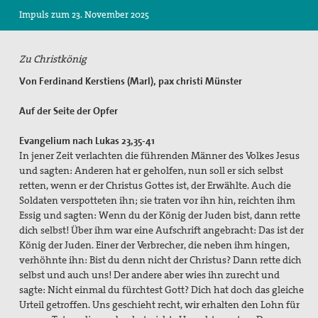
Impuls zum 23. November 2025
Suche
Zu Christkönig
Von Ferdinand Kerstiens (Marl), pax christi Münster
Auf der Seite der Opfer
Evangelium nach Lukas 23,35-41
In jener Zeit verlachten die führenden Männer des Volkes Jesus
und sagten: Anderen hat er geholfen, nun soll er sich selbst
retten, wenn er der Christus Gottes ist, der Erwählte. Auch die
Soldaten verspotteten ihn; sie traten vor ihn hin, reichten ihm
Essig und sagten: Wenn du der König der Juden bist, dann rette
dich selbst! Über ihm war eine Aufschrift angebracht: Das ist der
König der Juden. Einer der Verbrecher, die neben ihm hingen,
verhöhnte ihn: Bist du denn nicht der Christus? Dann rette dich
selbst und auch uns! Der andere aber wies ihn zurecht und
sagte: Nicht einmal du fürchtest Gott? Dich hat doch das gleiche
Urteil getroffen. Uns geschieht recht, wir erhalten den Lohn für