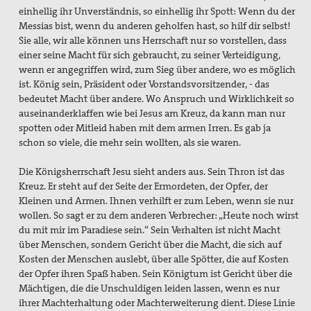
einhellig ihr Unverständnis, so einhellig ihr Spott: Wenn du der
Messias bist, wenn du anderen geholfen hast, so hilf dir selbst!
Sie alle, wir alle können uns Herrschaft nur so vorstellen, dass
einer seine Macht für sich gebraucht, zu seiner Verteidigung,
wenn er angegriffen wird, zum Sieg über andere, wo es möglich
ist. König sein, Präsident oder Vorstandsvorsitzender, - das
bedeutet Macht über andere. Wo Anspruch und Wirklichkeit so
auseinanderklaffen wie bei Jesus am Kreuz, da kann man nur
spotten oder Mitleid haben mit dem armen Irren. Es gab ja
schon so viele, die mehr sein wollten, als sie waren.
Die Königsherrschaft Jesu sieht anders aus. Sein Thron ist das
Kreuz. Er steht auf der Seite der Ermordeten, der Opfer, der
Kleinen und Armen. Ihnen verhilft er zum Leben, wenn sie nur
wollen. So sagt er zu dem anderen Verbrecher: „Heute noch wirst
du mit mir im Paradiese sein.“ Sein Verhalten ist nicht Macht
über Menschen, sondern Gericht über die Macht, die sich auf
Kosten der Menschen auslebt, über alle Spötter, die auf Kosten
der Opfer ihren Spaß haben. Sein Königtum ist Gericht über die
Mächtigen, die die Unschuldigen leiden lassen, wenn es nur
ihrer Machterhaltung oder Machterweiterung dient. Diese Linie