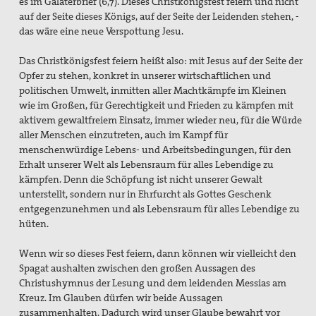
es im Galaterbrief (6,7). Dieses Christkönigsfest feiern und nicht
auf der Seite dieses Königs, auf der Seite der Leidenden stehen, -
das wäre eine neue Verspottung Jesu.
Das Christkönigsfest feiern heißt also: mit Jesus auf der Seite der
Opfer zu stehen, konkret in unserer wirtschaftlichen und
politischen Umwelt, inmitten aller Machtkämpfe im Kleinen
wie im Großen, für Gerechtigkeit und Frieden zu kämpfen mit
aktivem gewaltfreiem Einsatz, immer wieder neu, für die Würde
aller Menschen einzutreten, auch im Kampf für
menschenwürdige Lebens- und Arbeitsbedingungen, für den
Erhalt unserer Welt als Lebensraum für alles Lebendige zu
kämpfen. Denn die Schöpfung ist nicht unserer Gewalt
unterstellt, sondern nur in Ehrfurcht als Gottes Geschenk
entgegenzunehmen und als Lebensraum für alles Lebendige zu
hüten.
Wenn wir so dieses Fest feiern, dann können wir vielleicht den
Spagat aushalten zwischen den großen Aussagen des
Christushymnus der Lesung und dem leidenden Messias am
Kreuz. Im Glauben dürfen wir beide Aussagen
zusammenhalten. Dadurch wird unser Glaube bewahrt vor