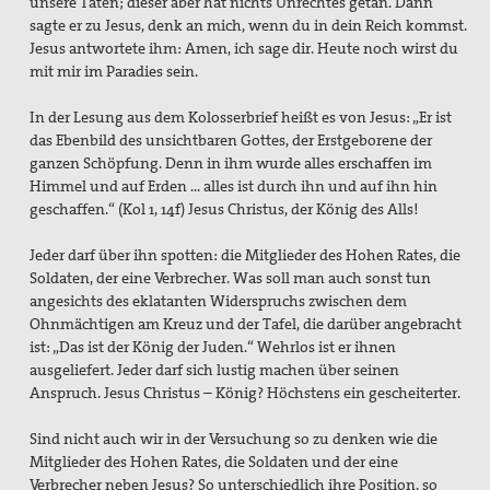
unsere Taten; dieser aber hat nichts Unrechtes getan. Dann
sagte er zu Jesus, denk an mich, wenn du in dein Reich kommst.
Jesus antwortete ihm: Amen, ich sage dir. Heute noch wirst du
mit mir im Paradies sein.
In der Lesung aus dem Kolosserbrief heißt es von Jesus: „Er ist
das Ebenbild des unsichtbaren Gottes, der Erstgeborene der
ganzen Schöpfung. Denn in ihm wurde alles erschaffen im
Himmel und auf Erden … alles ist durch ihn und auf ihn hin
geschaffen.“ (Kol 1, 14f) Jesus Christus, der König des Alls!
Jeder darf über ihn spotten: die Mitglieder des Hohen Rates, die
Soldaten, der eine Verbrecher. Was soll man auch sonst tun
angesichts des eklatanten Widerspruchs zwischen dem
Ohnmächtigen am Kreuz und der Tafel, die darüber angebracht
ist: „Das ist der König der Juden.“ Wehrlos ist er ihnen
ausgeliefert. Jeder darf sich lustig machen über seinen
Anspruch. Jesus Christus – König? Höchstens ein gescheiterter.
Sind nicht auch wir in der Versuchung so zu denken wie die
Mitglieder des Hohen Rates, die Soldaten und der eine
Verbrecher neben Jesus? So unterschiedlich ihre Position, so