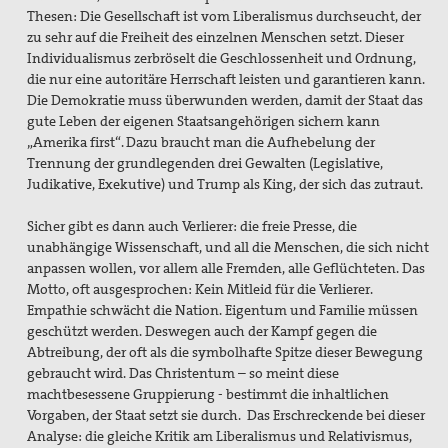
Thesen: Die Gesellschaft ist vom Liberalismus durchseucht, der
zu sehr auf die Freiheit des einzelnen Menschen setzt. Dieser
Individualismus zerbröselt die Geschlossenheit und Ordnung,
die nur eine autoritäre Herrschaft leisten und garantieren kann.
Die Demokratie muss überwunden werden, damit der Staat das
gute Leben der eigenen Staatsangehörigen sichern kann
„Amerika first“. Dazu braucht man die Aufhebelung der
Trennung der grundlegenden drei Gewalten (Legislative,
Judikative, Exekutive) und Trump als King, der sich das zutraut.
Sicher gibt es dann auch Verlierer: die freie Presse, die
unabhängige Wissenschaft, und all die Menschen, die sich nicht
anpassen wollen, vor allem alle Fremden, alle Geflüchteten. Das
Motto, oft ausgesprochen: Kein Mitleid für die Verlierer.
Empathie schwächt die Nation. Eigentum und Familie müssen
geschützt werden. Deswegen auch der Kampf gegen die
Abtreibung, der oft als die symbolhafte Spitze dieser Bewegung
gebraucht wird. Das Christentum – so meint diese
machtbesessene Gruppierung - bestimmt die inhaltlichen
Vorgaben, der Staat setzt sie durch. Das Erschreckende bei dieser
Analyse: die gleiche Kritik am Liberalismus und Relativismus,