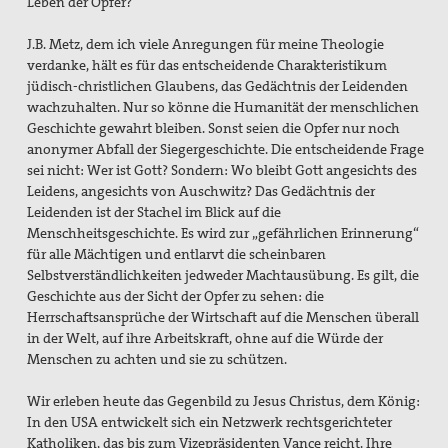
Leben der Opfer?
J.B. Metz, dem ich viele Anregungen für meine Theologie
verdanke, hält es für das entscheidende Charakteristikum
jüdisch-christlichen Glaubens, das Gedächtnis der Leidenden
wachzuhalten. Nur so könne die Humanität der menschlichen
Geschichte gewahrt bleiben. Sonst seien die Opfer nur noch
anonymer Abfall der Siegergeschichte. Die entscheidende Frage
sei nicht: Wer ist Gott? Sondern: Wo bleibt Gott angesichts des
Leidens, angesichts von Auschwitz? Das Gedächtnis der
Leidenden ist der Stachel im Blick auf die
Menschheitsgeschichte. Es wird zur „gefährlichen Erinnerung“
für alle Mächtigen und entlarvt die scheinbaren
Selbstverständlichkeiten jedweder Machtausübung. Es gilt, die
Geschichte aus der Sicht der Opfer zu sehen: die
Herrschaftsansprüche der Wirtschaft auf die Menschen überall
in der Welt, auf ihre Arbeitskraft, ohne auf die Würde der
Menschen zu achten und sie zu schützen.
Wir erleben heute das Gegenbild zu Jesus Christus, dem König:
In den USA entwickelt sich ein Netzwerk rechtsgerichteter
Katholiken, das bis zum Vizepräsidenten Vance reicht. Ihre