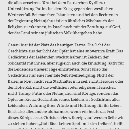
die alles zersetzen, führt bei dem Patriarchen Kyrill zur
Unterstützung Putins bei dem Krieg gegen den westlichen
Werteverfall. Bei manchen Islamisten und bei den Rechten in
der Regierung Netanjahus ist ein ähnlicher Missbrauch der
Religion zu erkennen, in Israel noch mit der Berufung auf Gott,
der das Land seinem jüdischen Volk übergeben habe.
Genau hier ist der Platz des heutigen Festes: Die Sicht der
Geschichte aus der Sicht der Opfer hat eine subversive Kraft. Das
Gedächtnis der Leidenden wachzuhalten ist Zeichen der
Solidarität mit ihnen, aber zugleich auch die Einladung, aktiv für
die Leidenden unserer Tage einzutreten. Sonst blieb das
Gedächtnis nur eine mentale Selbstbefriedigung. Nicht der
Kaiser in Rom, nicht sein Statthalter in Israel, nicht Herodes oder
der Hohe Rat, nicht die weltlichen oder religiösen Herrscher,
nicht Trump, Putin oder Netanjahu, sind Könige, sondern das
Opfer am Kreuz. Gedächtnis seines Leidens ist Gedächtnis aller
Leidenden, Wahrung ihrer Würde und Hoffnung für ihr Leben.
Es ist also alles andere als harmlos, wenn wir heute das Fest
dieses Königs Jesus Christus feiern. Es zeigt, auf wessen Seite wir
zu stehen haben. „Gott lässt keinen Spott mit sich treiben“, heißt