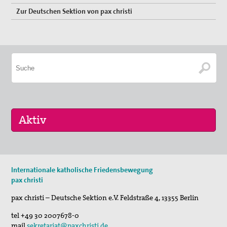
Zur Deutschen Sektion von pax christi
29. Aug 2026
Internationale katholische Friedensbewegung
Fahradpilgertour 2026
pax christi
01. Sep 2026
pax christi – Deutsche Sektion e.V.
Feldstraße 4
,
13355
Berlin
Programm der VHS und des Essener Friedensforu…
tel
+49 30 2007678-0
mail
sekretariat@paxchristi.de