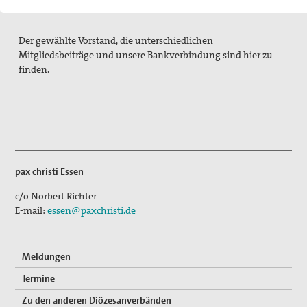
Die Pax Christi Kirche in Essen
Aktionen Kampagnen Wissenswertes
Der gewählte Vorstand, die unterschiedlichen
Mitgliedsbeiträge und unsere Bankverbindung sind hier zu
Aktion Aufschrei
finden.
atomwaffenfrei - jetzt
Ausstellung Frieden(s)gestalten
Bankverbindung
pax christi Essen
Kriegsdienstverweigerung
c/o Norbert Richter
E-mail:
essen@paxchristi.de
Suche
Meldungen
Termine
Zu den anderen Diözesanverbänden