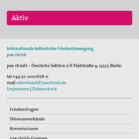
29. Aug 2026
Internationale katholische Friedensbewegung
Fahradpilgertour 2026
pax christi
01. Sep 2026
pax christi – Deutsche Sektion e.V.
Feldstraße 4
,
13355
Berlin
Programm der VHS und des Essener Friedensforu…
tel
+49 30 2007678-0
mail
sekretariat@paxchristi.de
Impressum
|
Datenschutz
Friedensfragen
Diözesanverbände
Kommissionen
pax christi-Gruppen