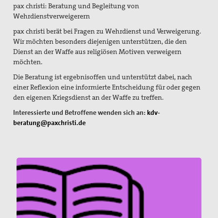
pax christi: Beratung und Begleitung von
Die Pax Christi Kirche in Essen
Wehrdienstverweigerern
Aktionen Kampagnen Wissenswertes
pax christi berät bei Fragen zu Wehrdienst und Verweigerung.
Wir möchten besonders diejenigen unterstützen, die den
Aktion Aufschrei
Dienst an der Waffe aus religiösen Motiven verweigern
möchten.
atomwaffenfrei - jetzt
Die Beratung ist ergebnisoffen und unterstützt dabei, nach
Ausstellung Frieden(s)gestalten
einer Reflexion eine informierte Entscheidung für oder gegen
den eigenen Kriegsdienst an der Waffe zu treffen.
Bankverbindung
Interessierte und Betroffene wenden sich an:
kdv-
beratung@paxchristi.de
Kriegsdienstverweigerung
Suche